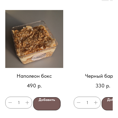
Наполеон бокс
Черный барха
490
р.
330
р.
Добавить
Добав