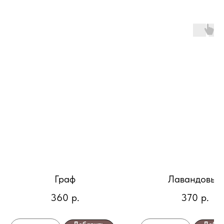
Граф
Лавандовый
360
р.
370
р.
Добавить
Добав