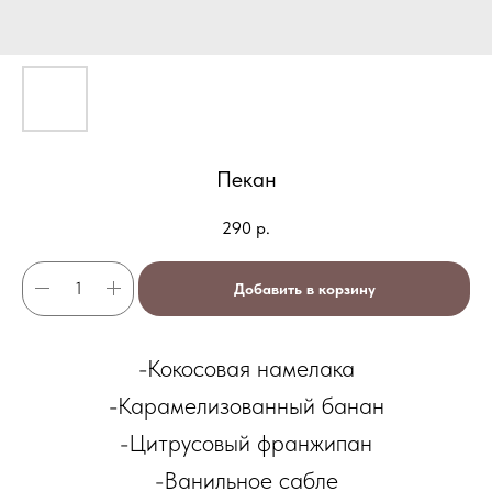
Пекан
290
р.
Добавить в корзину
-Кокосовая намелака
-Карамелизованный банан
-Цитрусовый франжипан
-Ванильное сабле